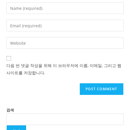
Enter
your
name
Enter
or
your
username
email
Enter
to
address
your
comment
to
website
comment
URL
다음 번 댓글 작성을 위해 이 브라우저에 이름, 이메일, 그리고 웹
(optional)
사이트를 저장합니다.
검색