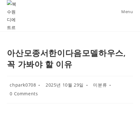
Skip
to
Menu
content
아산모종서한이다음모델하우스,
꼭 가봐야 할 이유
Post
Post
Post
chpark0708
2025년 10월 29일
미분류
author:
published:
category:
Post
0 Comments
comments: